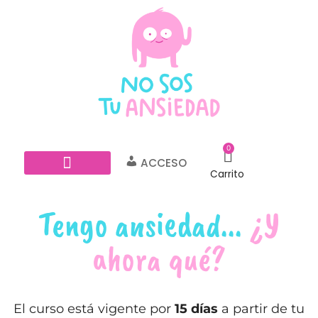
0
ACCESO
Carrito
PSICOTERAPIA ONLINE
BLOG PARA ANSIOS@S
Tengo ansiedad...
¿Y
ahora qué?
El curso está vigente por
15 días
a partir de tu