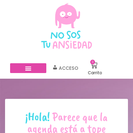
0
ACCESO
Carrito
PSICOTERAPIA ONLINE
BLOG PARA ANSIOS@S
¡Hola!
Parece que la
agenda está a tope