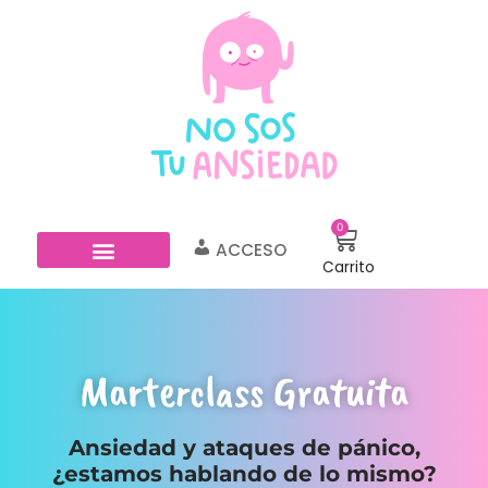
0
ACCESO
Carrito
PSICOTERAPIA ONLINE
BLOG PARA ANSIOS@S
Marterclass Gratuita
Ansiedad y ataques de pánico,
¿estamos hablando de lo mismo?